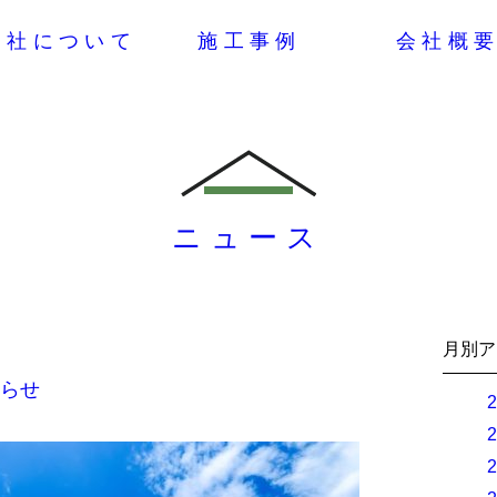
営社について
施工事例
会社概
ニュース
月別ア
らせ